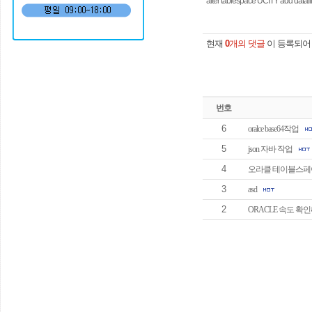
alter tablespace UCITY add datafil
현재
0
개의 댓글
이 등록되어
번호
6
oralce base64작업
5
json 자바 작업
4
오라클 테이블스
3
asd
2
ORACLE 속도 확