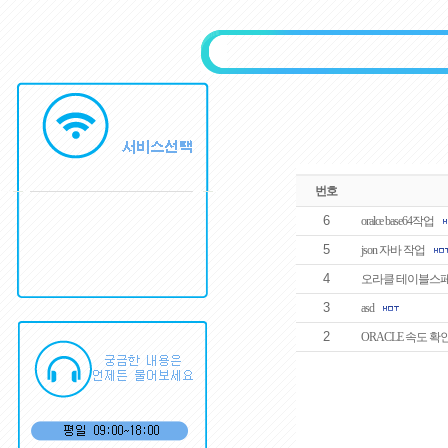
번호
6
oralce base64작업
5
json 자바 작업
4
오라클 테이블스
3
asd
2
ORACLE 속도 확